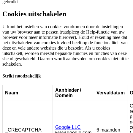
gebruikt.
Cookies uitschakelen
U kunt het instellen van cookies voorkomen door de instellingen
van uw browser aan te passen (raadpleeg de Help-functie van uw
browser voor meer informatie hierover). Houd er rekening mee dat
het uitschakelen van cookies invloed heeft op de functionaliteit van
deze en vele andere websites die u bezoekt. Als u cookies
uitschakelt, worden meestal bepaalde functies en functies van deze
site uitgeschakeld. Daarom wordt aanbevolen om cookies niet uit te
schakelen.
Strikt noodzakelijk
Aanbieder /
Naam
Vervaldatum
O
Domein
G
r
p
n
Google LLC
c
_GRECAPTCHA
6 maanden
www.google.com
(