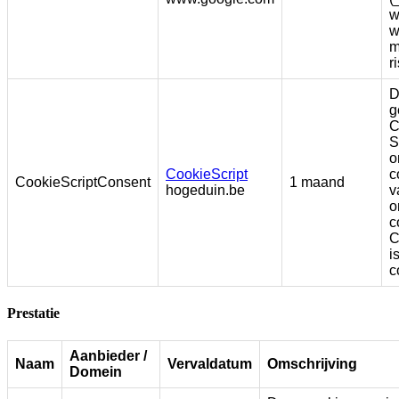
w
w
m
r
D
g
C
S
o
CookieScript
c
CookieScriptConsent
1 maand
hogeduin.be
v
o
c
C
i
c
Prestatie
Aanbieder /
Naam
Vervaldatum
Omschrijving
Domein