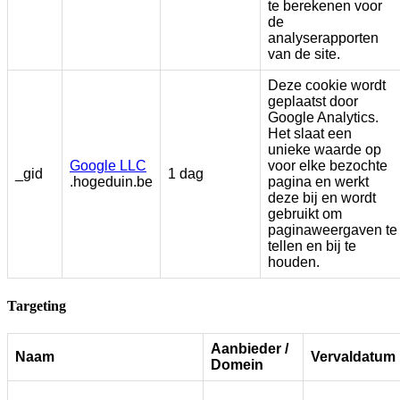
te berekenen voor
de
analyserapporten
van de site.
Deze cookie wordt
geplaatst door
Google Analytics.
Het slaat een
unieke waarde op
Google LLC
voor elke bezochte
_gid
1 dag
.hogeduin.be
pagina en werkt
deze bij en wordt
gebruikt om
paginaweergaven te
tellen en bij te
houden.
Targeting
Aanbieder /
Naam
Vervaldatum
Domein