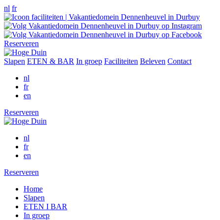
nl
fr
Reserveren
Slapen
ETEN & BAR
In groep
Faciliteiten
Beleven
Contact
nl
fr
en
Reserveren
nl
fr
en
Reserveren
Home
Slapen
ETEN I BAR
In groep