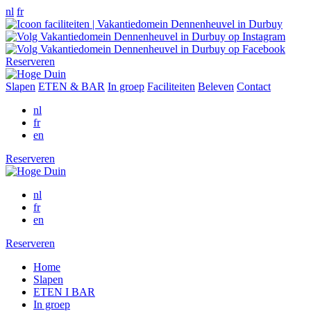
nl
fr
Reserveren
Slapen
ETEN & BAR
In groep
Faciliteiten
Beleven
Contact
nl
fr
en
Reserveren
nl
fr
en
Reserveren
Home
Slapen
ETEN I BAR
In groep