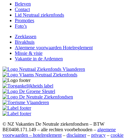
Beleven
Contact
Lid Neutraal ziekenfonds
Promoties
Foto’s
Zeeklassen
Bivakhuis
Algemene voorwaarden Hotelreglement
Missie & visie
Vakantie in de Ardennen
© NZ Vakanties De Neutrale ziekenfondsen – BTW
BE0408.171.149 – alle rechten voorbehouden –
algemene
voorwaarden – hotelreglement
–
disclaimer
–
privacy
–
cookie